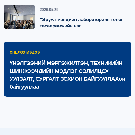
2026.05.29
“Эрүүл мэндийн лабораторийн тоног
төхөөрөмжийн нэг...
2026.05.29
ОНЦЛОХ МЭДЭЭ
“CGL PT02 ХҮДЭР” УР ЧАДВАРЫН
СОРИЛТЫН ХӨТӨЛБӨРИЙН ...
ҮНЭЛГЭЭНИЙ МЭРГЭЖИЛТЭН, ТЕХНИКИЙН
ШИНЖЭЭЧДИЙН МЭДЛЭГ СОЛИЛЦОХ
УУЛЗАЛТ, СУРГАЛТ ЗОХИОН БАЙГУУЛЛААон
байгууллаа
2026.05.27
УСАН ДАХЬ ТУЙЛТ БОЛОН ТУЙЛГҮЙ
ПЕСТИЦИД ТОДОРХОЙЛОХ...