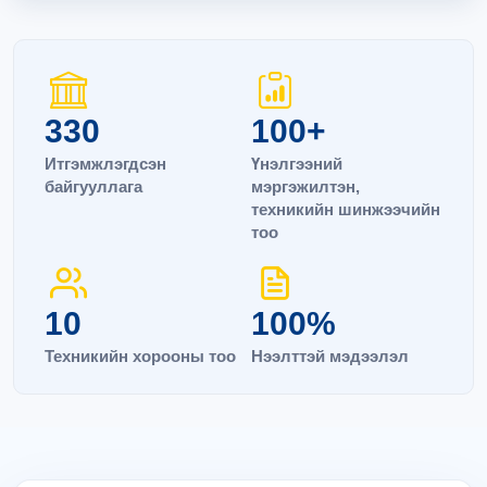
330
100+
Итгэмжлэгдсэн
Үнэлгээний
байгууллага
мэргэжилтэн,
техникийн шинжээчийн
тоо
10
100%
Техникийн хорооны тоо
Нээлттэй мэдээлэл