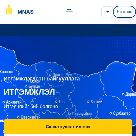
MNAS
Нэвтрэх
Итгэмжлэгдсэн байгууллага
ИТГЭМЖЛЭЛ
Итгэлцлийг бий болгоно
Санал хүсэлт илгээх