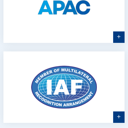
2026.05.16
Итгэмжлэлийн төгөл байгуулах мод
тарих өдөрлөгийг ...
2026.05.11
ОЛОН САЛБАРТАЙ БАЙГУУЛЛАГЫН
МЕНЕЖМЕНТИЙН ТОГТОЛЦОО...
2026.05.11
IAF ML PL орчуулсан баримт бичиг