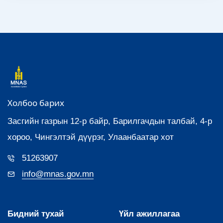
Холбоо барих
Засгийн газрын 12-р байр, Барилгачдын талбай, 4-р
хороо, Чингэлтэй дүүрэг, Улаанбаатар хот
51263907
info@mnas.gov.mn
Бидний тухай
Үйл ажиллагаа