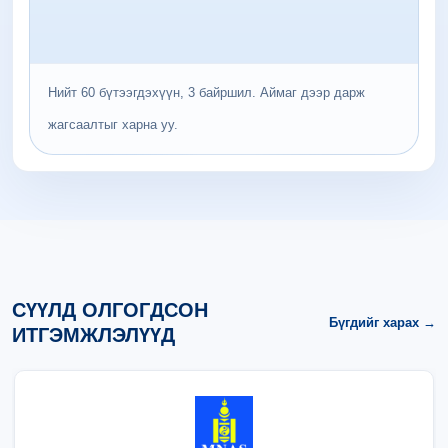
Нийт 60 бүтээгдэхүүн, 3 байршил. Аймаг дээр дарж
жагсаалтыг харна уу.
СҮҮЛД ОЛГОГДСОН
Бүгдийг харах →
ИТГЭМЖЛЭЛҮҮД