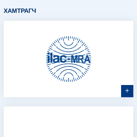
ХАМТРАГЧ
2026.05.27
Эрүүл мэндийн лабораторийн тоног
төхөөрөмжийн нэгж...
2026.05.22
ТОХИРЛЫН ҮНЭЛГЭЭНИЙ 8
БАЙГУУЛЛАГАД ГЭРЧИЛГЭЭ ГАРДУ...
2026.05.20
Дэлхийн хэмжил зүйн өдөр