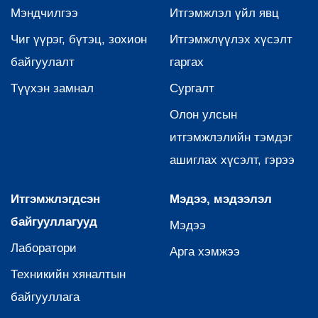
Мэндчилгээ
Итгэмжлэл үйл явц
Чиг үүрэг, бүтэц, зохион
Итгэмжлүүлэх хүсэлт
байгуулалт
гаргах
Түүхэн замнал
Сургалт
Олон улсын
итгэмжлэлийн тэмдэг
ашиглах хүсэлт, гэрээ
Итгэмжлэгдсэн
Мэдээ, мэдээлэл
байгууллагууд
Мэдээ
Лаборатори
Арга хэмжээ
Техникийн хяналтын
байгууллага