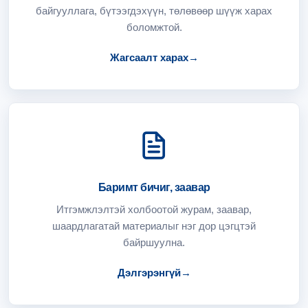
байгууллага, бүтээгдэхүүн, төлөвөөр шүүж харах
боломжтой.
Жагсаалт харах
→
Баримт бичиг, заавар
Итгэмжлэлтэй холбоотой журам, заавар,
шаардлагатай материалыг нэг дор цэгцтэй
байршуулна.
Дэлгэрэнгүй
→