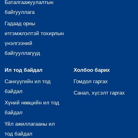
Баталгаажуулалтын
байгууллага
Гадаад орны
итгэмжлэлтэй тохирлын
үнэлгээний
байгууллагууд
Ил тод байдал
Холбоо барих
Санхүүгийн ил тод
Гомдол гаргах
байдал
Санал, хүсэлт гаргах
Хүний нөөцийн ил тод
байдал
Үйл ажиллагааны ил
тод байдал